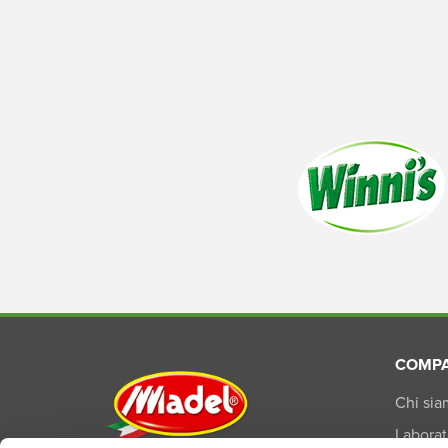
COMP
Chi si
Laborat