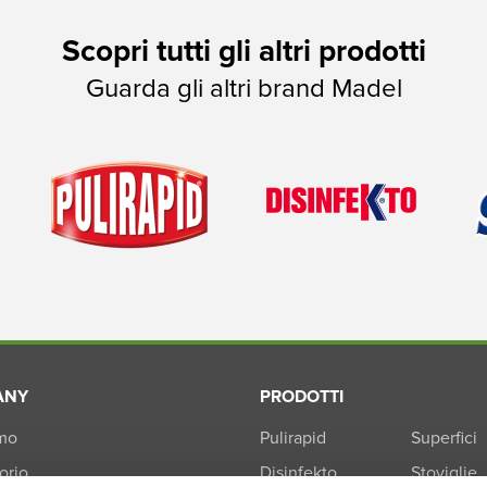
Scopri tutti gli altri prodotti
Guarda gli altri brand Madel
ANY
PRODOTTI
amo
Pulirapid
Superfici
orio
Disinfekto
Stoviglie