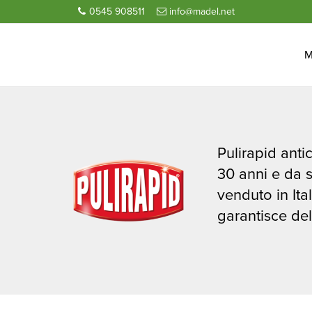
0545 908511
info@madel.net
M
Pulirapid anti
30 anni e da 
venduto in Ita
garantisce deli