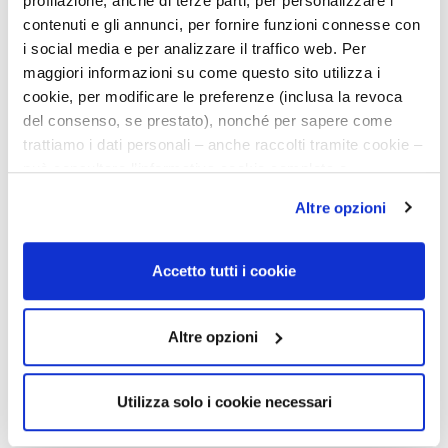
profilazione, anche di terze parti, per personalizzare i
contenuti e gli annunci, per fornire funzioni connesse con
i social media e per analizzare il traffico web. Per
maggiori informazioni su come questo sito utilizza i
cookie, per modificare le preferenze (inclusa la revoca
del consenso, se prestato), nonché per sapere come
trattiamo i dati personali – anche raccolti tramite cookie –
può consultare l’informativa cookie completa e
l’informativa privacy disponibili
qui
. Le ricordiamo che,
Altre opzioni
qualora clicchi su “Utilizza solo i cookie necessari”, non
sarà installato alcun cookie o altro strumento di
tracciamento diverso da quelli tecnici. Cliccando su
Accetto tutti i cookie
“Accetto tutti i cookie”, presterà il consenso
all’installazione di tutti i cookie utilizzati dal sito.
Cliccando su "Altre opzioni", potrà scegliere, in modo più
Altre opzioni
granulare, quale cookie autorizzare.
Utilizza solo i cookie necessari