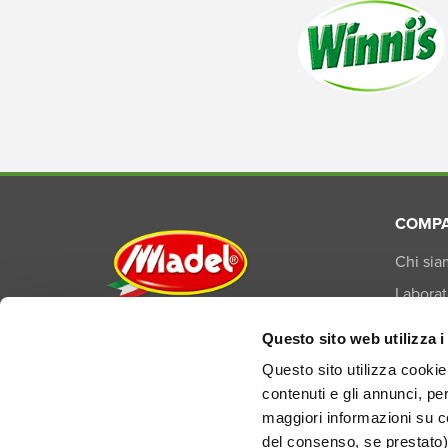
COMP
Chi si
Laborat
Madel S.p.A.
Produz
Questo sito web utilizza i
Bolton Group
Amminis
Via E. Torricelli, 3 - 48033
Questo sito utilizza cookie 
Cotignola (RA) Italia
contenuti e gli annunci, pe
maggiori informazioni su co
REA RA-124690
del consenso, se prestato)
P.IVA 01155210394