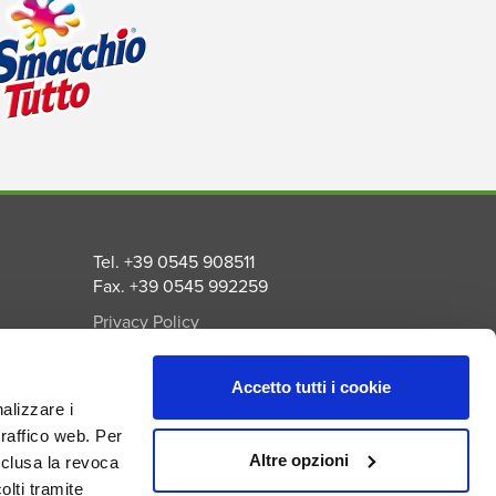
Tel. +39 0545 908511
Fax. +39 0545 992259
Privacy Policy
Cookie Policy
a
Accetto tutti i cookie
nal
nalizzare i
traffico web. Per
Altre opzioni
nclusa la revoca
lti tramite