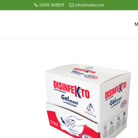
0545 908511
info@madel.net
M