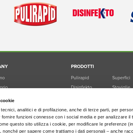
ANY
PRODOTTI
amo
Pulirapid
Superfici
orio
Disinfekto
Stoviglie
ione
Smacchiotutto
Cosmetic
 cookie
trazione Trasparente
Bucato
Professio
tecnici, analitici e di profilazione, anche di terze parti, per perso
r fornire funzioni connesse con i social media e per analizzare il 
me questo sito utilizza i cookie, per modificare le preferenze (i
, nonché per sapere come trattiamo i dati personali – anche racco