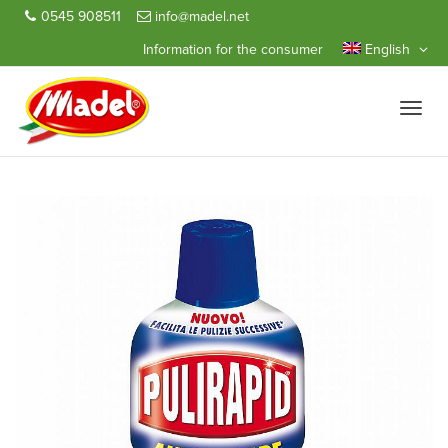
0545 908511
info@madel.net
Information for the consumer
English
Toggle
naviga