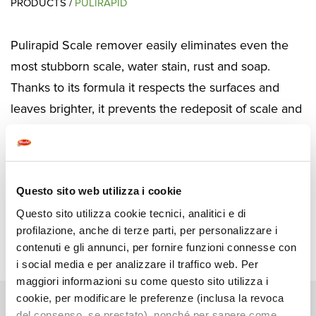
PRODUCTS /
PULIRAPID
Pulirapid Scale remover easily eliminates even the
most stubborn scale, water stain, rust and soap.
Thanks to its formula it respects the surfaces and
leaves brighter, it prevents the redeposit of scale and
dirt, making the successive cleaning easy, to leave
the bathroom and kitchen as brand new.
Questo sito web utilizza i cookie
DOWNLOAD TECH SHEETS
Questo sito utilizza cookie tecnici, analitici e di
profilazione, anche di terze parti, per personalizzare i
contenuti e gli annunci, per fornire funzioni connesse con
i social media e per analizzare il traffico web. Per
maggiori informazioni su come questo sito utilizza i
cookie, per modificare le preferenze (inclusa la revoca
del consenso, se prestato), nonché per sapere come