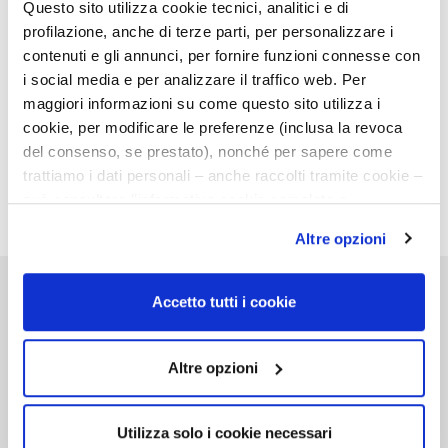
Questo sito utilizza cookie tecnici, analitici e di
thiazolinones, PEG, silicones, EO/PO, chemical
profilazione, anche di terze parti, per personalizzare i
solvents and thickeners, colorants, and many
contenuti e gli annunci, per fornire funzioni connesse con
others more.
i social media e per analizzare il traffico web. Per
maggiori informazioni su come questo sito utilizza i
cookie, per modificare le preferenze (inclusa la revoca
del consenso, se prestato), nonché per sapere come
DOWNLOAD TECH SHEETS
trattiamo i dati personali – anche raccolti tramite cookie –
può consultare l’informativa cookie completa e
l’informativa privacy disponibili
qui
. Le ricordiamo che,
Altre opzioni
qualora clicchi su “Utilizza solo i cookie necessari”, non
sarà installato alcun cookie o altro strumento di
tracciamento diverso da quelli tecnici. Cliccando su
Accetto tutti i cookie
Discover other products
“Accetto tutti i cookie”, presterà il consenso
all’installazione di tutti i cookie utilizzati dal sito.
View other Madel's brands
Cliccando su "Altre opzioni", potrà scegliere, in modo più
Altre opzioni
granulare, quale cookie autorizzare.
Utilizza solo i cookie necessari