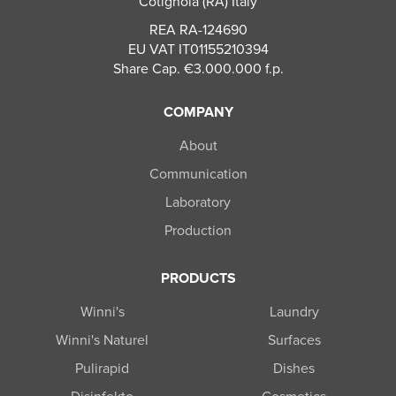
Cotignola (RA) Italy
REA RA-124690
EU VAT IT01155210394
Share Cap. €3.000.000 f.p.
COMPANY
About
Communication
Laboratory
Production
PRODUCTS
Winni's
Laundry
Winni's Naturel
Surfaces
Pulirapid
Dishes