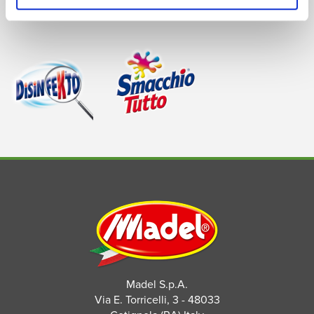
Madel S.p.A.
Via E. Torricelli, 3 - 48033